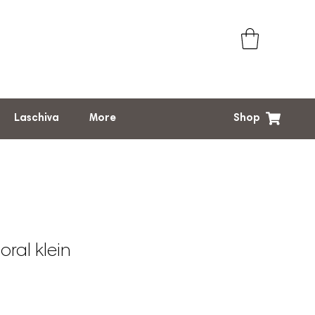
Shop
Laschiva
More
loral klein