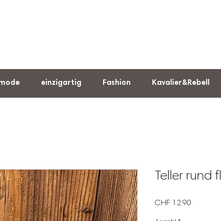
rmode
einzigartig
Fashion
Kavalier&Rebell
Teller rund f
Preis
CHF 12.90