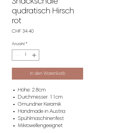
Snackschale
qudratisch Hirsch
rot
Preis
CHF 34.40
Anzahl
*
In den Warenkorb
Höhe: 2.8cm
Durchmesser: 11cm
Gmundner Keramik
Handmade in Austria
Spühlmaschinenfest
Mikrowellengeeignet