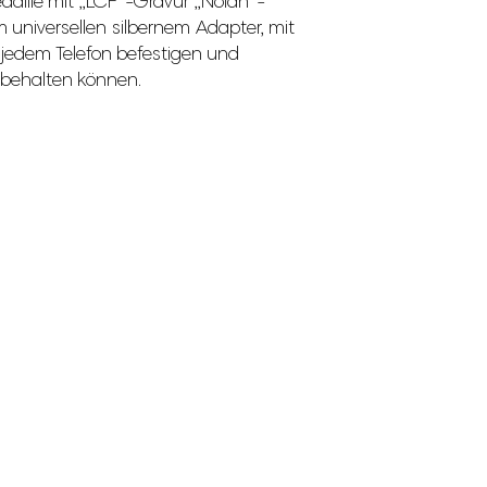
daille mit „LCF“-Gravur „Nolan“-
em universellen silbernem Adapter, mit
 jedem Telefon befestigen und
le behalten können.