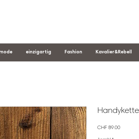
rmode
einzigartig
Fashion
Kavalier&Rebell
Handykette
Preis
CHF 89.00