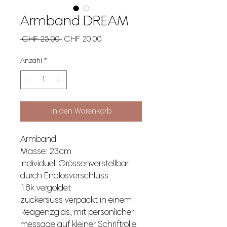
Armband DREAM
Standardpreis
Sale-
 CHF 25.00 
CHF 20.00
Preis
Anzahl
*
In den Warenkorb
Armband
Masse: 23cm
Individuell Grössenverstellbar
durch Endlosverschluss
18k vergoldet
zuckersüss verpackt in einem
Reagenzglas, mit persönlicher
message auf kleiner Schriftrolle